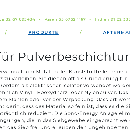
opa
32 67 893434
Asien
65 6762 1167
Indien
91 22 3
/
PRODUKTE
/
AFTERMA
für Pulverbeschichtu
wendet, um Metall- oder Kunststoffteilen einen
 zu verleihen. Sie dienen oft als Grundierung für
rdem als elektrischer Isolator verwendet werde
nlich Vinyl-, Epoxydharz- oder Nylonpulver. Das
em Mahlen oder vor der Verpackung klassiert wer
darin, dass das Material so fein ist, dass es die S
rächtlich reduziert. Die Sono-Energy Anlage elim
ingungen, die in das Siebgewebe eingebracht wer
n das Sieb frei und erlauben den ungehinderten