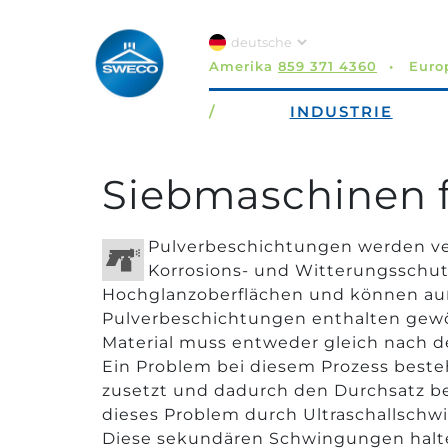
Amerika
859 371 4360
Eur
/
INDUSTRIE
Siebmaschinen 
Pulverbeschichtungen werden ver
Korrosions- und Witterungsschutz
Hochglanzoberflächen und können auße
Pulverbeschichtungen enthalten gewöh
Material muss entweder gleich nach d
Ein Problem bei diesem Prozess besteht 
zusetzt und dadurch den Durchsatz bet
dieses Problem durch Ultraschallschw
Diese sekundären Schwingungen halte