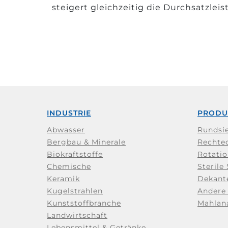
steigert gleichzeitig die Durchsatzlei
INDUSTRIE
PRODU
Abwasser
Rundsi
Bergbau & Minerale
Rechte
Biokraftstoffe
Rotatio
Chemische
Sterile
Keramik
Dekant
Kugelstrahlen
Andere 
Kunststoffbranche
Mahlan
Landwirtschaft
Lebensmittel & Getränke