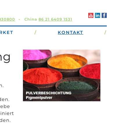
3830800
China
86 21 6409 1531
RKET
/
KONTAKT
/
ng
n.
den.
iebe
iniert
den.