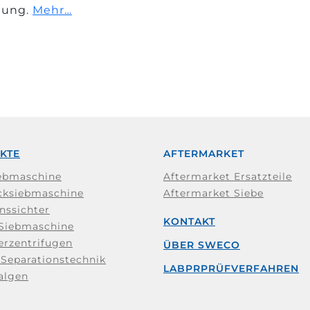
stung.
Mehr…
KTE
AFTERMARKET
ebmaschine
Aftermarket Ersatzteile
cksiebmaschine
Aftermarket Siebe
nssichter
KONTAKT
 Siebmaschine
erzentrifugen
ÜBER SWECO
Separationstechnik
LABPRPRÜFVERFAHREN
algen