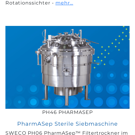
Rotationssichter -
mehr…
PH46 PHARMASEP
PharmASep Sterile Siebmaschine
SWECO PH06 PharmASep™ Filtertrockner im