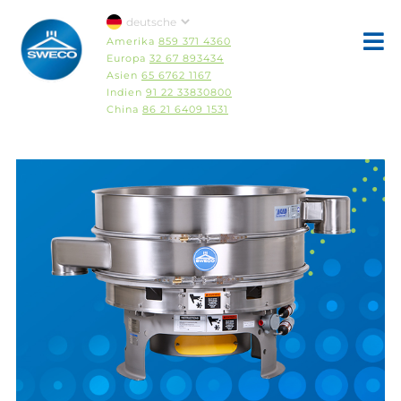
Amerika
859 371 4360
Europa
32 67 893434
Asien
65 6762 1167
Indien
91 22 33830800
China
86 21 6409 1531