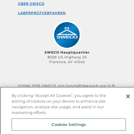
ÜBER SWECO
LABPRPRÜFVERFAHREN
SWECO Hauptquartier
8029 US Highway 25
Florence, KY 41042
©2006-
2026
SWECO, ein Geschäftsbereich von SLB
Privacy Policy
Terms of Service
QHSE Policy
By clicking “Accept All Cookies”, you agree to the
Sitemap
storing of cookies on your device to enhance site
navigation, analyze site usage, and assist in our
marketing efforts.
Cookies Settings