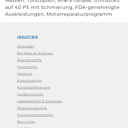
Medien, Türstopfen, M18-5 Gefäße, Umrüstkit
auf 40 PS mit Schmierung, FDA-genehmigte
Auskleidungen, Motorreparaturprogramm
INDUSTRIE
Abwasser
Bergbau & Minerale
Biokraftstoffe
Chemische
Keramik
Kugelstrahlen
Kunststoffbranche
Landwirtschaft
Lebensmittel & Getränke
Pharmaindustrie
Pulverbeschichtung
Recycling