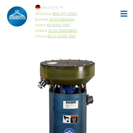
Amerika
859 371 4360
Europa
32 67 893434
Asien
65 6762 1167
Indien
91 22 33830800
China
86 21 6409 1531