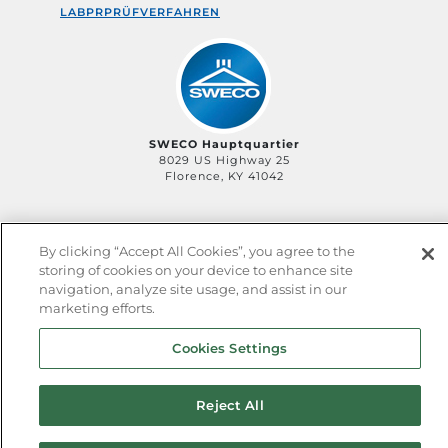
LABPRPRÜFVERFAHREN
SWECO Hauptquartier
8029 US Highway 25
Florence, KY 41042
By clicking “Accept All Cookies”, you agree to the
©2006-
2026
SWECO, ein Geschäftsbereich von SLB
storing of cookies on your device to enhance site
Privacy Policy
Terms of Service
QHSE Policy
navigation, analyze site usage, and assist in our
Sitemap
marketing efforts.
Cookies Settings
Reject All